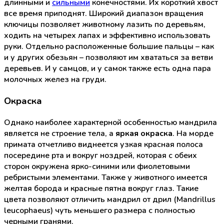
длинными и
сильными
конечностями. Их короткий хвост
все время приподнят. Широкий диапазон вращения
ключицы позволяет животному лазить по деревьям,
ходить на четырех лапах и эффективно использовать
руки. Отдельно расположенные большие пальцы – как
и у других обезьян – позволяют им хвататься за ветви
деревьев. И у самцов, и у самок также есть одна пара
молочных желез на груди.
Окраска
Однако наиболее характерной особенностью мандрила
является не строение тела, а
яркая окраска
. На морде
примата отчетливо виднеется узкая красная полоса
посередине рта и вокруг ноздрей, которая с обеих
сторон окружена ярко-синими или фиолетовыми
ребристыми элементами. Также у животного имеется
желтая борода и красные пятна вокруг глаз. Такие
цвета позволяют отличить мандрил от дрил (Mandrillus
leucophaeus) чуть меньшего размера с полностью
черными гранями.