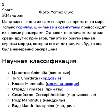
9
Share
Фото: Yomex Owo
Мандрилы – одни из самых крупных приматов в мире.
Только
гориллы
,
шимпанзе
и
орангутаны
превосходят
их своими размерами. Однако что отличает мандрил
среди других приматов, так это их оригинальная
окраска морды, которая выглядит так, как будто она
была намеренно раскрашена.
Научная классификация
Царство:
Animalia (животные)
Тип:
Chordata (
хордовые
)
Класс:
Mammalia (
млекопитающие
)
Отряд:
Primates (приматы)
Семейство:
Cercopithecidae (мартышковые)
Род:
Mandrillus (мандрилы)
Вид:
Mandrillus sphinx (мандрил)