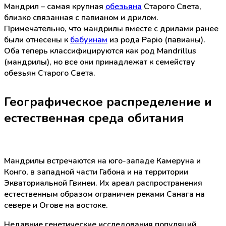
Мандрил – самая крупная
обезьяна
Старого Света,
близко связанная с павианом и дрилом.
Примечательно, что мандрилы вместе с дрилами ранее
были отнесены к
бабуинам
из рода Papio (павианы).
Оба теперь классифицируются как род Mandrillus
(мандрилы), но все они принадлежат к семейству
обезьян Старого Света.
Географическое распределение и
естественная среда обитания
Мандрилы встречаются на юго-западе Камеруна и
Конго, в западной части Габона и на территории
Экваториальной Гвинеи. Их ареал распространения
естественным образом ограничен реками Санага на
севере и Огове на востоке.
Недавние генетические исследования популяций,