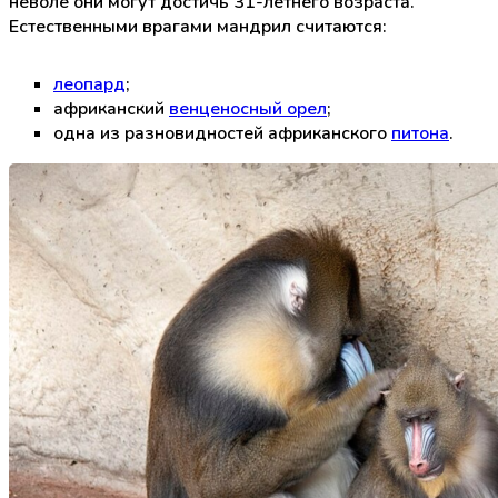
неволе они могут достичь 31-летнего возраста.
Естественными врагами мандрил считаются:
леопард
;
африканский
венценосный орел
;
одна из разновидностей африканского
питона
.