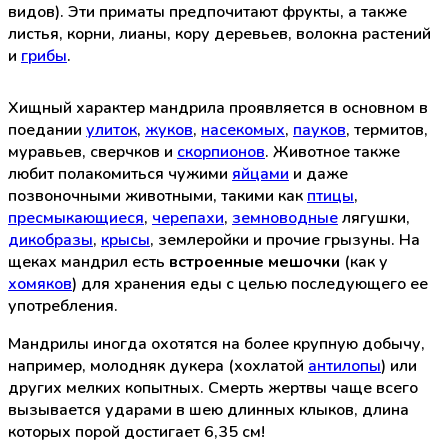
видов). Эти приматы предпочитают фрукты, а также
листья, корни, лианы, кору деревьев, волокна растений
и
грибы
.
Хищный характер мандрила проявляется в основном в
поедании
улиток
,
жуков
,
насекомых
,
пауков
, термитов,
муравьев, сверчков и
скорпионов
. Животное также
любит полакомиться чужими
яйцами
и даже
позвоночными животными, такими как
птицы
,
пресмыкающиеся
,
черепахи
,
земноводные
лягушки,
дикобразы
,
крысы
, землеройки и прочие грызуны. На
щеках мандрил есть
встроенные мешочки
(как у
хомяков
) для хранения еды с целью последующего ее
употребления.
Мандрилы иногда охотятся на более крупную добычу,
например, молодняк дукера (хохлатой
антилопы
) или
других мелких копытных. Смерть жертвы чаще всего
вызывается ударами в шею длинных клыков, длина
которых порой достигает 6,35 см!