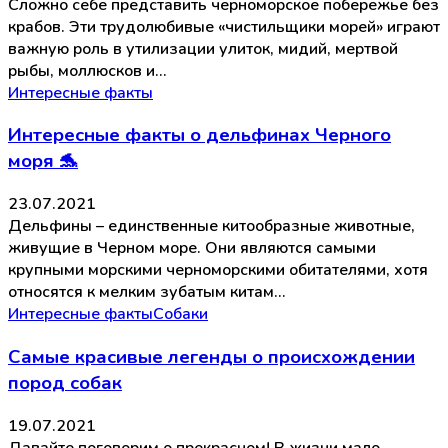
Сложно себе представить черноморское побережье без
крабов. Эти трудолюбивые «чистильщики морей» играют
важную роль в утилизации улиток, мидий, мертвой
рыбы, моллюсков и…
Интересные факты
Интересные факты о дельфинах Черного
моря 🐬
23.07.2021
Дельфины – единственные китообразные животные,
живущие в Черном море. Они являются самыми
крупными морскими черноморскими обитателями, хотя
относятся к мелким зубатым китам…
Интересные факты
Собаки
Самые красивые легенды о происхождении
пород собак
19.07.2021
Давайте поговорим о прекрасном! В жизни мало