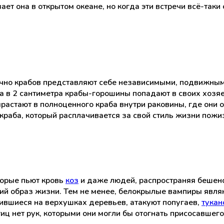
вает она в открытом океане, но когда эти встречи всё-та
бычно крабов представляют себе независимыми, подвижны
 в 2 сантиметра крабы-горошины попадают в своих хозяев
растают в полноценного краба внутри раковины, где они о
т краба, который расплачивается за свой стиль жизни пож
торые пьют кровь
коз
и даже людей, распространяя бешенс
ий образ жизни. Тем не менее, белокрылые вампиры явл
аившиеся на верхушках деревьев, атакуют попугаев,
тукан
иц нет рук, которыми они могли бы отогнать присосавшего