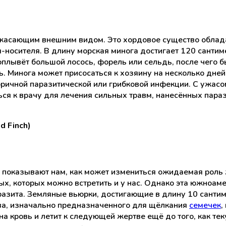
ужасающим внешним видом. Это хордовое существо облад
ы-носителя. В длину морская минога достигает 120 санти
плывёт большой лосось, форель или сельдь, после чего б
. Минога может присосаться к хозяину на несколько дней,
оричной паразитической или грибковой инфекции. С ужасо
ся к врачу для лечения сильных травм, нанесённых параз
d Finch)
 показывают нам, как может измениться ожидаемая роль
х, которых можно встретить и у нас. Однако эта южноаме
разита. Земляные вьюрки, достигающие в длину 10 санти
ва, изначально предназначенного для щёлкания
семечек
,
на кровь и летит к следующей жертве ещё до того, как те