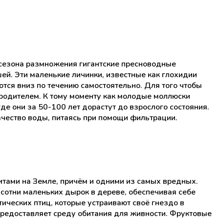
 сезона размножения гигантские пресноводные
й. Эти маленькие личинки, известные как глохидии
ся вниз по течению самостоятельно. Для того чтобы
родителем. К тому моменту как молодые моллюски
где они за 50-100 лет дорастут до взрослого состояния.
ачество воды, питаясь при помощи фильтрации.
итами на Земле, причём и одними из самых вредных.
 сотни маленьких дырок в дереве, обеспечивая себе
ических птиц, которые устраивают своё гнездо в
 предоставляет среду обитания для живности. Фруктовые