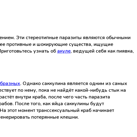
щением. Эти стереотипные паразиты являются обычными
олее противные и шокирующие существа, ищущие
Приготовьтесь узнать об
акуле
, ведущей себя как пиявка,
образных
. Однако саккулина является одним из самых
ствует по нему, пока не найдёт какой-нибудь стык на
растёт внутри краба, после чего часть паразита
рабов. После того, как яйца саккулины будут
На этот момент транссексуальный краб начинает
егенерировать потерянные клешни.