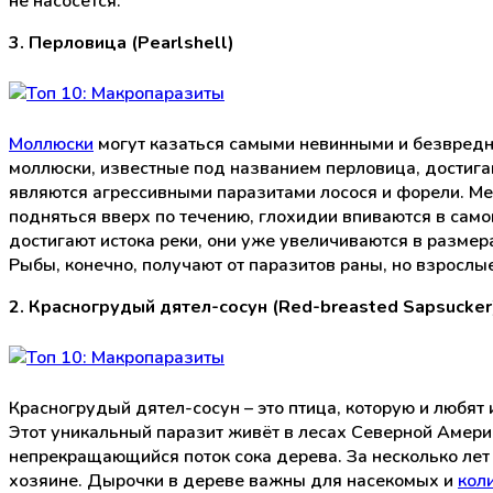
не насосётся.
3. Перловица (Pearlshell)
Моллюски
могут казаться самыми невинными и безвредны
моллюски, известные под названием перловица, достига
являются агрессивными паразитами лосося и форели. Ме
подняться вверх по течению, глохидии впиваются в са
достигают истока реки, они уже увеличиваются в размера
Рыбы, конечно, получают от паразитов раны, но взрослы
2. Красногрудый дятел-сосун (Red-breasted Sapsucker
Красногрудый дятел-сосун – это птица, которую и любят
Этот уникальный паразит живёт в лесах Северной Америк
непрекращающийся поток сока дерева. За несколько лет
хозяине. Дырочки в дереве важны для насекомых и
кол