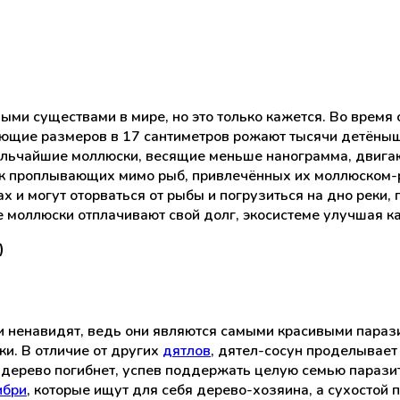
ми существами в мире, но это только кажется. Во время
ющие размеров в 17 сантиметров рожают тысячи детёныше
льчайшие моллюски, весящие меньше нанограмма, двигают
мок проплывающих мимо рыб, привлечённых их моллюском-
х и могут оторваться от рыбы и погрузиться на дно реки, 
е моллюски отплачивают свой долг, экосистеме улучшая к
)
 и ненавидят, ведь они являются самыми красивыми параз
и. В отличие от других
дятлов
, дятел-сосун проделывает
 дерево погибнет, успев поддержать целую семью паразит
ибри
, которые ищут для себя дерево-хозяина, а сухостой