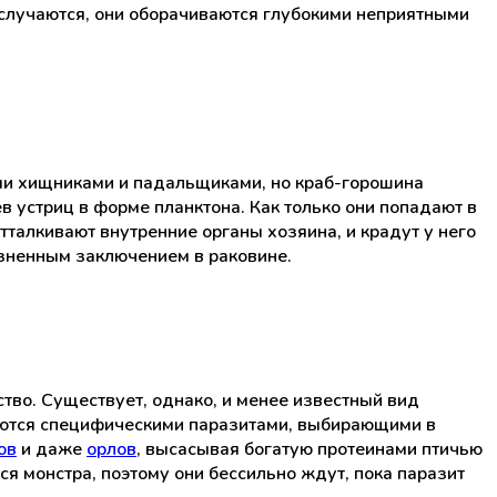
ки случаются, они оборачиваются глубокими неприятными
ми хищниками и падальщиками, но краб-горошина
 устриц в форме планктона. Как только они попадают в
тталкивают внутренние органы хозяина, и крадут у него
изненным заключением в раковине.
тво. Существует, однако, и менее известный вид
яются специфическими паразитами, выбирающими в
ов
и даже
орлов
, высасывая богатую протеинами птичью
ся монстра, поэтому они бессильно ждут, пока паразит