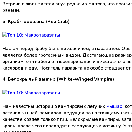
Встречи с людьми этих акул редки из-за того, что прожи
ранами.
5. Краб-горошина (Pea Crab)
Настал черёд крабу быть не хозяином, а паразитом. О
является более гротескным видом. Достигающие размера
организм, они избегают переваривания и вместо этого вы
кислород и еду. Носитель паразита не особо страдает о
4. Белокрылый вампир (White-Winged Vampire)
Нам известны истории о вампировых летучих
мышах
, ко
летучих мышей-вампиров, ведущих по настоящему жутк
качестве хозяев только птиц. Белокрылые вампиры, зат
кровь, после чего переходят к следующему хозяину. У пт