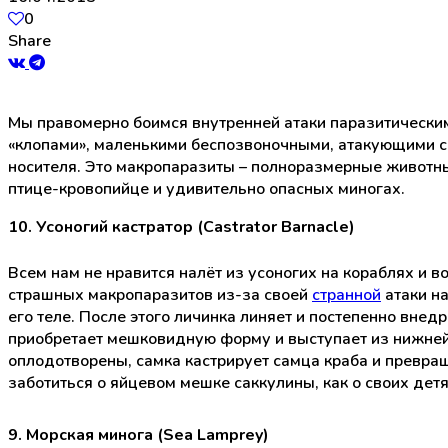
0
Share
Мы правомерно боимся внутренней атаки паразитическ
«клопами», маленькими беспозвоночными, атакующими с
носителя. Это макропаразиты – полноразмерные животны
птице-кровопийце и удивительно опасных миногах.
10. Усоногий кастратор (Castrator Barnacle)
Всем нам не нравится налёт из усоногих на кораблях и 
страшных макропаразитов из-за своей
странной
атаки н
его теле. После этого личинка линяет и постепенно внедр
приобретает мешковидную форму и выступает из нижней
оплодотворены, самка кастрирует самца краба и превра
заботиться о яйцевом мешке саккулины, как о своих дет
9. Морская минога (Sea Lamprey)