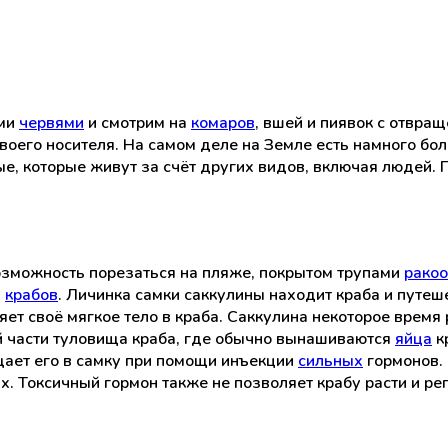
ими
червями
и смотрим на
комаров
, вшей и пиявок с отвра
воего носителя. На самом деле на Земле есть намного б
е, которые живут за счёт других видов, включая людей. 
возможность порезаться на пляже, покрытом трупами
рако
а
крабов
. Личинка самки саккулины находит краба и путеше
яет своё мягкое тело в краба. Саккулина некоторое время 
 части туловища краба, где обычно вынашиваются
яйца
к
щает его в самку при помощи инъекции
сильных
гормонов. 
ях. Токсичный гормон также не позволяет крабу расти и р