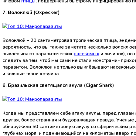
клювом
птицы
, подвержены быстрому инфицированию по
7. Волоклюй (Oxpecker)
Волоклюй – 20 сантиметровая тропическая птица, эндем
вероятность, что вы также заметите несколько волоклю
выклёвывают паразитических
насекомых
и личинок), но 
следить за тем, чтоб мы сами не стали монстрами» прихо
паразитом. Волоклюи не только выклёвывают насекомых
и кожные ткани хозяина.
6. Бразильская светящаяся акула (Cigar Shark)
Когда мы представляем себе атаку акулы, перед глазам
другая, более странная и будоражащая правда. Учёные
обнаружили 50 сантиметровую акулу со сферическим рт
глубинах моря, и поднимающийся на километры вверх по 