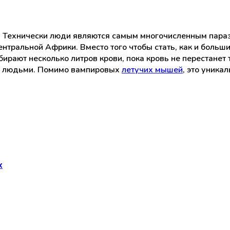
сок. Технически люди являются самым многочисленным пара
нтральной Африки. Вместо того чтобы стать, как и больш
ирают несколько литров крови, пока кровь не перестанет т
и людьми. Помимо вампировых
летучих мышей
, это уник
х