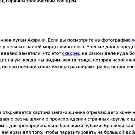
д горячим тропическим солнцем.
ичная лугам Африки. Если вы посмотрите на фотографию
ж
ев у нежных частей морды животного. Учёные давно предп
недавно заметили, что этот
скворец
на самом деле куда бо
дит на ум, когда мы видим, как та птица, которая исполн
, но при помощи своих клювов расширяют раны, оставлен
и открывается картина мега-хищника отрывающего конечн
 давно размышляли о происхождении странных круглых ды
ом с диспропорционально большими зубами. Бразильская 
вечерам для того, чтобы паразитировать на большой добы