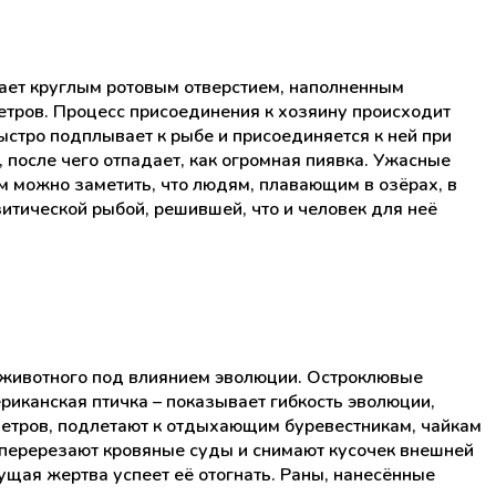
ает круглым ротовым отверстием, наполненным
метров. Процесс присоединения к хозяину происходит
ыстро подплывает к рыбе и присоединяется к ней при
 после чего отпадает, как огромная пиявка. Ужасные
м можно заметить, что людям, плавающим в озёрах, в
итической рыбой, решившей, что и человек для неё
 животного под влиянием эволюции. Остроклювые
риканская птичка – показывает гибкость эволюции,
метров, подлетают к отдыхающим буревестникам, чайкам
 перерезают кровяные суды и снимают кусочек внешней
кущая жертва успеет её отогнать. Раны, нанесённые