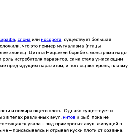
ирафа
,
слона
или
носорога
, существует большая
оложили, что это пример мутуализма (птицы
лее зловещ. Цитата Ницше «в борьбе с монстрами надо
яла роль истребителя паразитов, сама стала ужасающим
ные предыдущим паразитом, и поглощают кровь, плазму
ости и пожирающего плоть. Однако существует и
р в телах различных акул,
китов
и рыб, пока не
светящаяся укала – вид пряморотых акул, живущий в
че – присасываясь и отрывая куски плоти от хозяина.