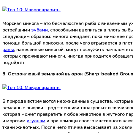
Морская минога – это бесчелюстная рыба с внеземным 
острейшими
зубами
, способными вцепиться в плоть рыб
следующим образом: минога ожидает, пока мимо неё про
помощи большой присоски, после чего вгрызается в плоть
раны
, нанесённые миногой, могут послужить началом вт
которых проживают миноги, иногда приходится обращать
подойдёт.
8. Остроклювый земляной вьюрок (Sharp-beaked Groun
В природе встречаются неожиданные существа, которые
земляные вьюрки – родственники танагровых и ткачиковы
которая может превратить любое животное в жуткого па
и морским
игуанам
и при помощи своего массивного клю
ткани животных. После чего птичка высасывает из хозяи