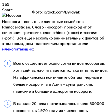
159
Share
Фото: iStock.com/Byrdyak
Носороги – копытные животные семейства
Rhinocerotidae. Слово «носорог» происходит от
сочетания греческих слов «rhino» («нос») и «ceros»
(«рог»). Вот еще несколько занимательных фактов об
этом громадном толстокожем представители
млекопитающих
:
Всего существует около сотни видов носорогов,
хотя сейчас насчитывается только пять их видов.
На африканском континенте обитают черные и
белые носороги, а в Азии – суматранские,
яванские и большие однорогие носороги.
В начале 20 века насчитывалось около 500000
носорогов, к 1970 году их численность