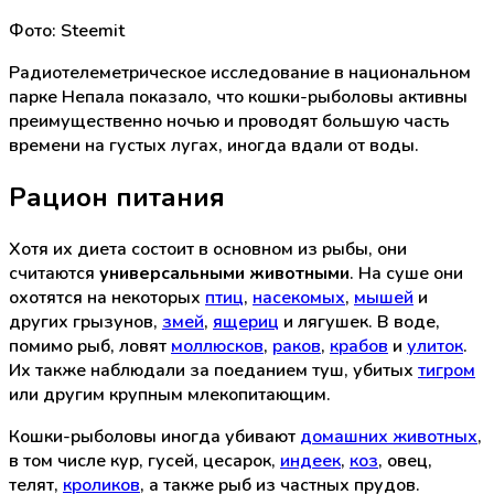
Фото: Steemit
Радиотелеметрическое исследование в национальном
парке Непала показало, что кошки-рыболовы активны
преимущественно ночью и проводят большую часть
времени на густых лугах, иногда вдали от воды.
Рацион питания
Хотя их диета состоит в основном из рыбы, они
считаются
универсальными животными
. На суше они
охотятся на некоторых
птиц
,
насекомых
,
мышей
и
других грызунов,
змей
,
ящериц
и лягушек. В воде,
помимо рыб, ловят
моллюсков
,
раков
,
крабов
и
улиток
.
Их также наблюдали за поеданием туш, убитых
тигром
или другим крупным млекопитающим.
Кошки-рыболовы иногда убивают
домашних животных
,
в том числе кур, гусей, цесарок,
индеек
,
коз
, овец,
телят,
кроликов
, а также рыб из частных прудов.