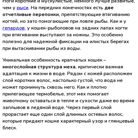
Ноги короткие и мускулистые, немного лучше развитые,
чем у
рыси
. На передних конечностях есть
две
отчетливые перепонки
, препятствующие втягиванию
когтей, но зато помогающие при ловле рыбы. Как и у
гепардов
, у кошек-рыболовов на задних лапах когти
при втягивании выступают за ножны. Это особенно
полезно для надежной фиксации на илистых берегах
при вытаскивании рыбы из воды.
Уникальная особенность крапчатых кошек –
многослойная структура меха
, критически важная
адаптация к жизни в воде. Рядом с кожей расположен
слой коротких волос, настолько густой, что вода не
может проникнуть сквозь него. Как и плотно
прилегающее термобелье, этот мех помогает
животному оставаться в тепле и сухости даже во время
заплывов в ледяной воде. Через первый слой
прорастает еще один слой длинных остевых волос,
которые придают кошке характерный узор и глянцевый
блеск.