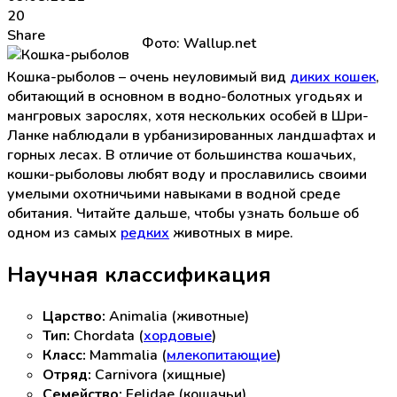
20
Share
Фото: Wallup.net
Кошка-рыболов – очень неуловимый вид
диких кошек
,
обитающий в основном в водно-болотных угодьях и
мангровых зарослях, хотя нескольких особей в Шри-
Ланке наблюдали в урбанизированных ландшафтах и
горных лесах. В отличие от большинства кошачьих,
кошки-рыболовы любят воду и прославились своими
умелыми охотничьими навыками в водной среде
обитания. Читайте дальше, чтобы узнать больше об
одном из самых
редких
животных в мире.
Научная классификация
Царство:
Animalia (животные)
Тип:
Chordata (
хордовые
)
Класс:
Mammalia (
млекопитающие
)
Отряд:
Carnivora (хищные)
Семейство:
Felidae (кошачьи)