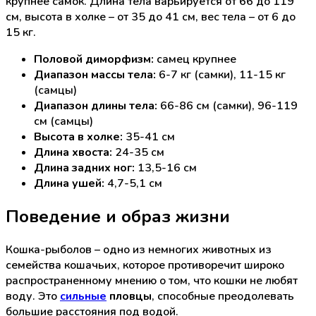
крупнее самок. Длина тела варьируется от 66 до 119
см, высота в холке – от 35 до 41 см, вес тела – от 6 до
15 кг.
Половой диморфизм:
самец крупнее
Диапазон массы тела:
6-7 кг (самки), 11-15 кг
(самцы)
Диапазон длины тела:
66-86 см (самки), 96-119
см (самцы)
Высота в холке:
35-41 см
Длина хвоста:
24-35 см
Длина задних ног:
13,5-16 см
Длина ушей:
4,7-5,1 см
Поведение и образ жизни
Кошка-рыболов – одно из немногих животных из
семейства кошачьих, которое противоречит широко
распространенному мнению о том, что кошки не любят
воду. Это
сильные
пловцы
, способные преодолевать
большие расстояния под водой.