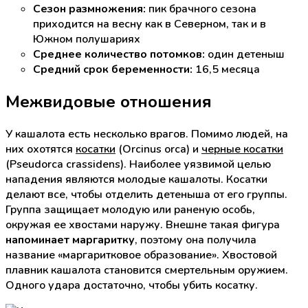
Сезон размножения:
пик брачного сезона
приходится на весну как в Северном, так и в
Южном полушариях
Среднее количество потомков:
один детеныш
Средний срок беременности:
16,5 месяца
Межвидовые отношения
У кашалота есть несколько врагов. Помимо людей, на
них охотятся
косатки
(Orcinus orca) и
черные косатки
(Pseudorca crassidens). Наиболее уязвимой целью
нападения являются молодые кашалоты. Косатки
делают все, чтобы отделить детеныша от его группы.
Группа защищает молодую или раненую особь,
окружая ее хвостами наружу. Внешне такая фигура
напоминает маргаритку
, поэтому она получила
название «маргаритковое образование». Хвостовой
плавник кашалота становится смертельным оружием.
Одного удара достаточно, чтобы убить косатку.