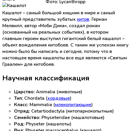
Фото: Lycanthropp
Кашалот – самый большой хищник в мире и самый
крупный представитель зубатых
китов
. Герман
Мелвилл, автор «Моби Дика», создал роман
(основанный на реальных событиях), в котором
главным героем выступил гигантский белый кашалот –
объект вожделения китобоев. С таким же успехом книгу
можно было бы написать и сегодня, потому что в
настоящее время кашалоты все еще являются «Святым
Граалем» для китобоев.
Научная классификация
Царство:
Animalia (животные)
Тип:
Chordata (
хордовые
)
Класс:
Mammalia (
млекопитающие
)
Отряд:
Cetartiodactyla (китопарнокопытные)
Семейство:
Physeteridae (кашалотовые)
Род
:
Physeter (кашалоты)
Вид
:
Physeter macrocephalus (кашалот)