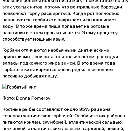
Большие объемы воды и пищи могут поместиться во рту
этих усатых китов, потому что вентральные бороздки
позволяют горлу расширяться. Когда рот полностью
наполняется, горбач его закрывает и выдавливает
воду. В то же время пища попадает на роговые
пластинки и затем проглатывается. Этому процессу
способствует мощный язык.
Горбачи отличаются необычными диетическими
привычками – они питаются только летом, расходуя
запасы подкожного жира зимой. В это время года
горбатые киты кормятся очень редко, в основном
пассивно добывая пищу.
Фото: Donna Pomeroy
Костные
рыбы составляют около 95% рациона
североатлантических горбачей. Особи из этих районов
питаются крилем, скумбрией, атлантической сельдью,
песчанкой, атлантическим лососем, сардиной, пикшей,