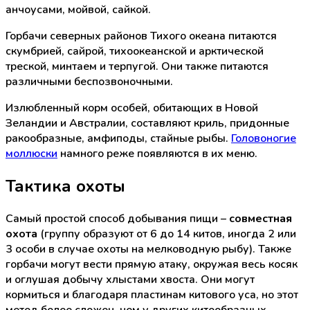
анчоусами, мойвой, сайкой.
Горбачи северных районов Тихого океана питаются
скумбрией, сайрой, тихоокеанской и арктической
треской, минтаем и терпугой. Они также питаются
различными беспозвоночными.
Излюбленный корм особей, обитающих в Новой
Зеландии и Австралии, составляют криль, придонные
ракообразные, амфиподы, стайные рыбы.
Головоногие
моллюски
намного реже появляются в их меню.
Тактика охоты
Самый простой способ добывания пищи –
совместная
охота
(группу образуют от 6 до 14 китов, иногда 2 или
3 особи в случае охоты на мелководную рыбу). Также
горбачи могут вести прямую атаку, окружая весь косяк
и оглушая добычу хлыстами хвоста. Они могут
кормиться и благодаря пластинам китового уса, но этот
метод более сложен, чем у других китообразных.