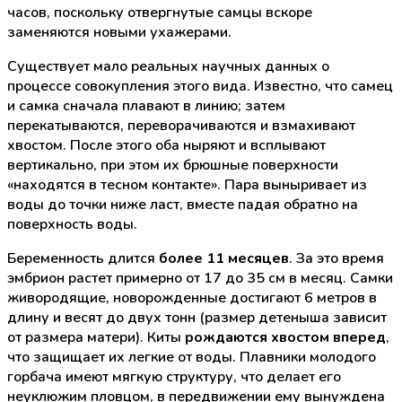
часов, поскольку отвергнутые самцы вскоре
заменяются новыми ухажерами.
Существует мало реальных научных данных о
процессе совокупления этого вида. Известно, что самец
и самка сначала плавают в линию; затем
перекатываются, переворачиваются и взмахивают
хвостом. После этого оба ныряют и всплывают
вертикально, при этом их брюшные поверхности
«находятся в тесном контакте». Пара выныривает из
воды до точки ниже ласт, вместе падая обратно на
поверхность воды.
Беременность длится
более 11 месяцев
. За это время
эмбрион растет примерно от 17 до 35 см в месяц. Самки
живородящие, новорожденные достигают 6 метров в
длину и весят до двух тонн (размер детеныша зависит
от размера матери). Киты
рождаются хвостом вперед
,
что защищает их легкие от воды. Плавники молодого
горбача имеют мягкую структуру, что делает его
неуклюжим пловцом, в передвижении ему вынуждена