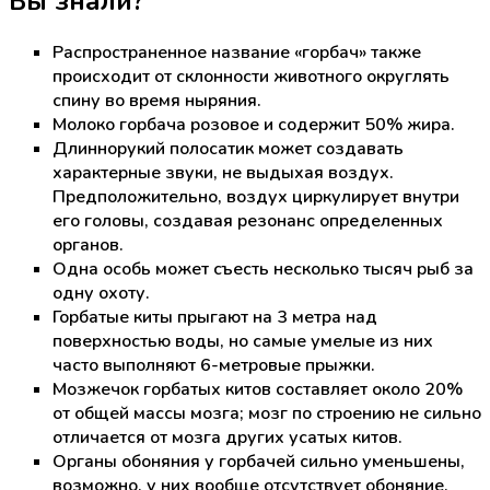
Вы знали?
Распространенное название «горбач» также
происходит от склонности животного округлять
спину во время ныряния.
Молоко горбача розовое и содержит 50% жира.
Длиннорукий полосатик может создавать
характерные звуки, не выдыхая воздух.
Предположительно, воздух циркулирует внутри
его головы, создавая резонанс определенных
органов.
Одна особь может съесть несколько тысяч рыб за
одну охоту.
Горбатые киты прыгают на 3 метра над
поверхностью воды, но самые умелые из них
часто выполняют 6-метровые прыжки.
Мозжечок горбатых китов составляет около 20%
от общей массы мозга; мозг по строению не сильно
отличается от мозга других усатых китов.
Органы обоняния у горбачей сильно уменьшены,
возможно, у них вообще отсутствует обоняние.