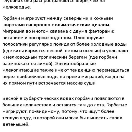
глубинах они распространяются шире, чем на
мелководье.
Горбачи мигрируют между северными и южными
широтами
синхронно с климатическим циклом
.
Миграция во многом связана с двумя факторами:
питанием и воспроизводством. Длиннорукие
полосатики регулярно покидают более холодные воды
(где киты кормятся весной, летом и осенью) и уплывают
к мелководным тропическим берегам (где горбачи
размножаются зимой). Эти китообразные
млекопитающие также имеют тенденцию перемещаться
через прибрежные воды во время миграций, когда на
их прямом пути встречается массив суши.
Весной в субарктических водах горбачи появляются в
больших количествах и остаются там до лета. Горбатые
мигрируют, по-видимому, потому, что ищут более
теплую воду, в которой они могли бы выносить своих
детенышей.