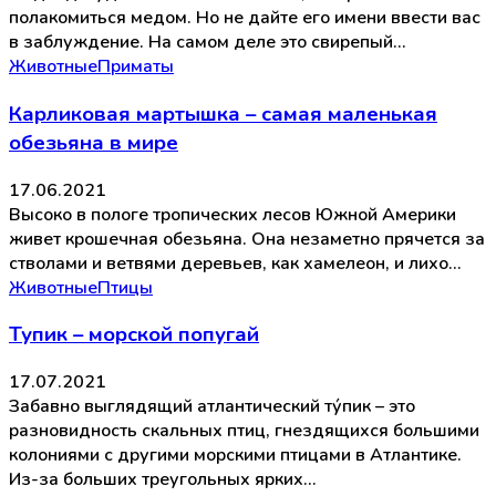
полакомиться медом. Но не дайте его имени ввести вас
в заблуждение. На самом деле это свирепый…
Животные
Приматы
Карликовая мартышка – самая маленькая
обезьяна в мире
17.06.2021
Высоко в пологе тропических лесов Южной Америки
живет крошечная обезьяна. Она незаметно прячется за
стволами и ветвями деревьев, как хамелеон, и лихо…
Животные
Птицы
Тупик – морской попугай
17.07.2021
Забавно выглядящий атлантический ту́пик – это
разновидность скальных птиц, гнездящихся большими
колониями с другими морскими птицами в Атлантике.
Из-за больших треугольных ярких…