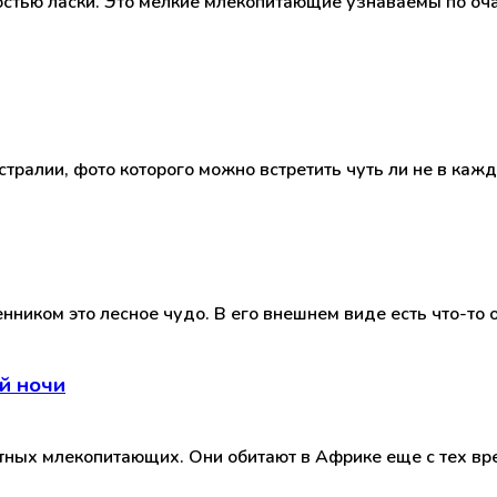
остью ласки. Это мелкие млекопитающие узнаваемы по оч
тралии, фото которого можно встретить чуть ли не в каж
иком это лесное чудо. В его внешнем виде есть что-то от
й ночи
ных млекопитающих. Они обитают в Африке еще с тех вре