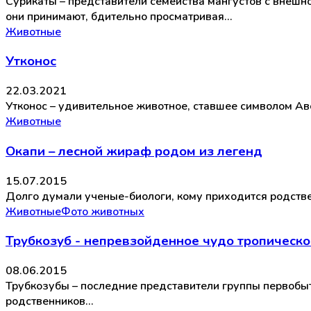
Сурикаты – представители семейства мангустов с внешн
они принимают, бдительно просматривая…
Животные
Утконос
22.03.2021
Утконос – удивительное животное, ставшее символом Авс
Животные
Окапи – лесной жираф родом из легенд
15.07.2015
Долго думали ученые-биологи, кому приходится родственн
Животные
Фото животных
Трубкозуб - непревзойденное чудо тропическо
08.06.2015
Трубкозубы – последние представители группы первобыт
родственников…