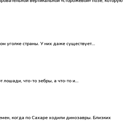
аровательной вертикальной «сторожевой» позе, которую
дом уголке страны. У них даже существует…
 лошади, что-то зебры, а что-то и…
мен, когда по Сахаре ходили динозавры. Близких