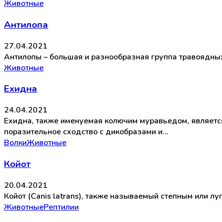
Животные
Антилопа
27.04.2021
Антилопы – большая и разнообразная группа травоядных
Животные
Ехидна
24.04.2021
Ехидна, также именуемая колючим муравьедом, являетс
поразительное сходство с дикобразами и…
Волки
Животные
Койот
20.04.2021
Койот (Canis latrans), также называемый степным или л
Животные
Рептилии