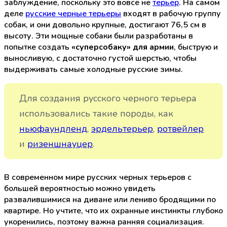
заблуждение, поскольку это вовсе не
терьер
. На самом
деле
русские черные терьеры
входят в рабочую группу
собак, и они довольно крупные, достигают 76,5 см в
высоту. Эти мощные собаки были разработаны в
попытке создать
«суперсобаку» для армии
, быструю и
выносливую, с достаточно густой шерстью, чтобы
выдерживать самые холодные русские зимы.
Для создания русского черного терьера
использовались такие породы, как
ньюфаундленд
,
эрдельтерьер
,
ротвейлер
и
ризеншнауцер
.
В современном мире русских черных терьеров с
большей вероятностью можно увидеть
развалившимися на диване или лениво бродящими по
квартире. Но учтите, что их охранные инстинкты глубоко
укоренились, поэтому важна ранняя социализация.