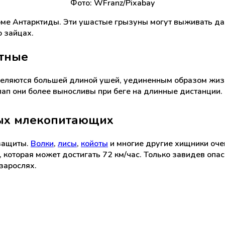
Фото: WFranz/Pixabay
роме Антарктиды. Эти ушастые грызуны могут выживать д
 зайцах.
отные
еляются большей длиной ушей, уединенным образом жизни
лап они более выносливы при беге на длинные дистанции.
ных млекопитающих
защиты.
Волки
,
лисы
,
койоты
и многие другие хищники оче
 которая может достигать 72 км/час. Только завидев опас
зарослях.