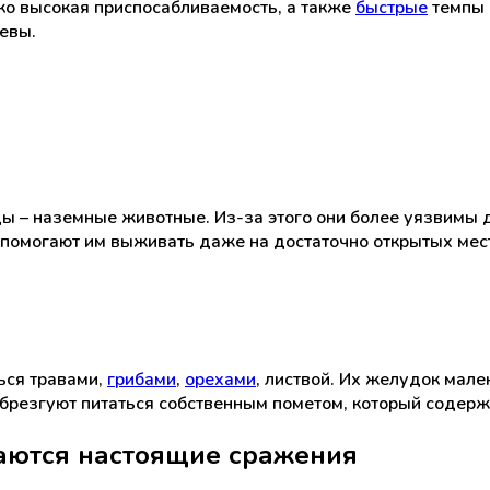
ко высокая приспосабливаемость, а также
быстрые
темпы 
евы.
цы – наземные животные. Из-за этого они более уязвимы 
ь помогают им выживать даже на достаточно открытых мес
ься травами,
грибами
,
орехами
, листвой. Их желудок мал
брезгуют питаться собственным пометом, который содерж
аются настоящие сражения