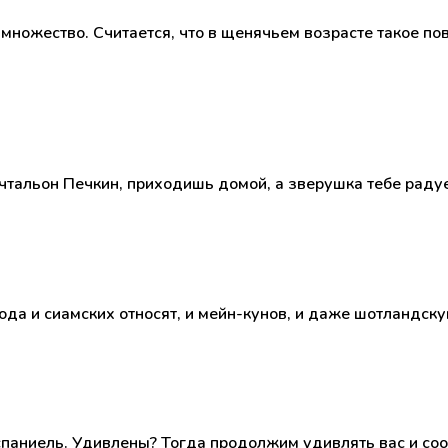
е множество. Считается, что в щенячьем возрасте такое п
очтальон Печкин, приходишь домой, а зверушка тебе раду
а и сиамских относят, и мейн-кунов, и даже шотландску
-спаниель. Удивлены? Тогда продолжим удивлять вас и соо