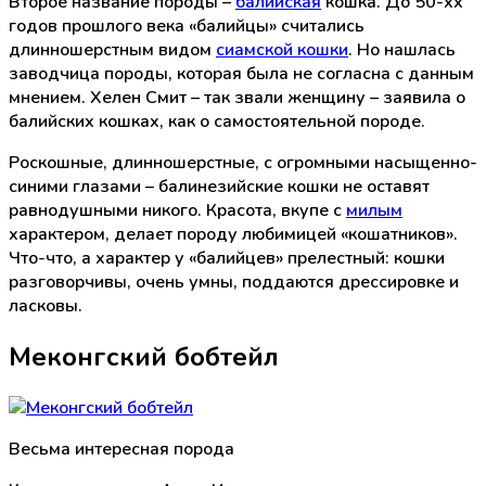
Второе название породы –
балийская
кошка. До 50-хх
годов прошлого века «балийцы» считались
длинношерстным видом
сиамской кошки
. Но нашлась
заводчица породы, которая была не согласна с данным
мнением. Хелен Смит – так звали женщину – заявила о
балийских кошках, как о самостоятельной породе.
Роскошные, длинношерстные, с огромными насыщенно-
синими глазами – балинезийские кошки не оставят
равнодушными никого. Красота, вкупе с
милым
характером, делает породу любимицей «кошатников».
Что-что, а характер у «балийцев» прелестный: кошки
разговорчивы, очень умны, поддаются дрессировке и
ласковы.
Меконгский бобтейл
Весьма интересная порода