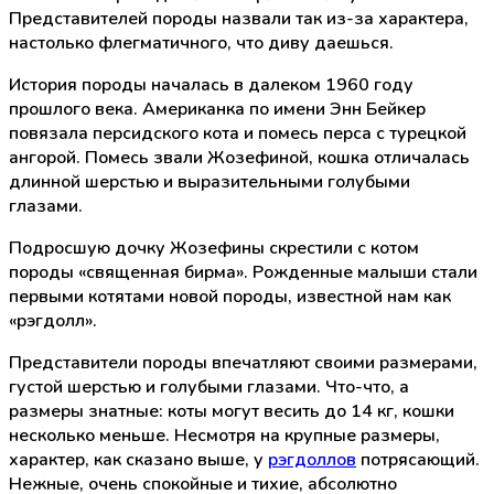
Представителей породы назвали так из-за характера,
настолько флегматичного, что диву даешься.
История породы началась в далеком 1960 году
прошлого века. Американка по имени Энн Бейкер
повязала персидского кота и помесь перса с турецкой
ангорой. Помесь звали Жозефиной, кошка отличалась
длинной шерстью и выразительными голубыми
глазами.
Подросшую дочку Жозефины скрестили с котом
породы «священная бирма». Рожденные малыши стали
первыми котятами новой породы, известной нам как
«рэгдолл».
Представители породы впечатляют своими размерами,
густой шерстью и голубыми глазами. Что-что, а
размеры знатные: коты могут весить до 14 кг, кошки
несколько меньше. Несмотря на крупные размеры,
характер, как сказано выше, у
рэгдоллов
потрясающий.
Нежные, очень спокойные и тихие, абсолютно