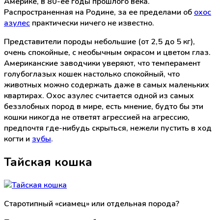
Америке, в 80-ее годы прошлого века.
Распространенная на Родине, за ее пределами об
охос
азулес
практически ничего не известно.
Представители породы небольшие (от 2,5 до 5 кг),
очень спокойные, с необычным окрасом и цветом глаз.
Американские заводчики уверяют, что темперамент
голубоглазых кошек настолько спокойный, что
животных можно содержать даже в самых маленьких
квартирах. Охос азулес считается одной из самых
беззлобных пород в мире, есть мнение, будто бы эти
кошки никогда не ответят агрессией на агрессию,
предпочтя где-нибудь скрыться, нежели пустить в ход
когти и
зубы
.
Тайская кошка
Старотипный «сиамец» или отдельная порода?