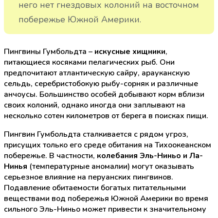
него нет гнездовых колоний на восточном
побережье Южной Америки.
Пингвины Гумбольдта –
искусные хищники
,
питающиеся косяками пелагических рыб. Они
предпочитают атлантическую сайру, арауканскую
сельдь, серебристобокую рыбу-сорняк и различные
анчоусы. Большинство особей добывают корм вблизи
своих колоний, однако иногда они заплывают на
несколько сотен километров от берега в поисках пищи.
Пингвин Гумбольдта сталкивается с рядом угроз,
присущих только его среде обитания на Тихоокеанском
побережье. В частности,
колебания Эль-Ниньо и Ла-
Нинья
(температурные аномалии) могут оказывать
серьезное влияние на перуанских пингвинов.
Подавление обитаемости богатых питательными
веществами вод побережья Южной Америки во время
сильного Эль-Ниньо может привести к значительному