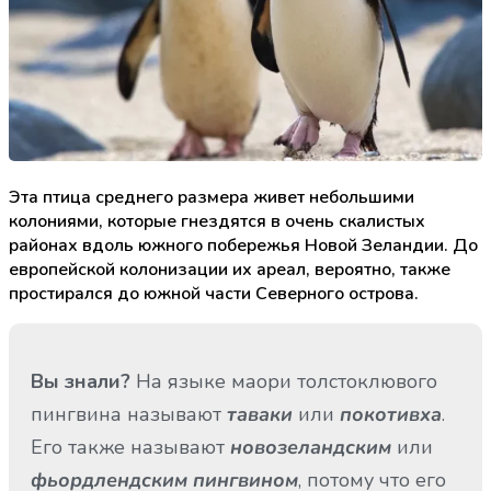
Эта птица среднего размера живет небольшими
колониями, которые гнездятся в очень скалистых
районах вдоль южного побережья Новой Зеландии. До
европейской колонизации их ареал, вероятно, также
простирался до южной части Северного острова.
Вы знали?
На языке маори толстоклювого
пингвина называют
или
.
таваки
покотивха
Его также называют
или
новозеландским
, потому что его
фьордлендским пингвином