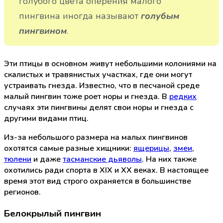
голубого цвета оперения малого
пингвина иногда называют
голубым
.
пингвином
Эти птицы в основном живут небольшими колониями на
скалистых и травянистых участках, где они могут
устраивать гнезда. Известно, что в песчаной среде
малый пингвин тоже роет норы и гнезда. В
редких
случаях эти пингвины делят свои норы и гнезда с
другими видами птиц.
Из-за небольшого размера на малых пингвинов
охотятся самые разные хищники:
ящерицы
,
змеи
,
тюлени
и даже
тасманские дьяволы
. На них также
охотились ради спорта в XIX и XX веках. В настоящее
время этот вид строго охраняется в большинстве
регионов.
Белокрылый пингвин