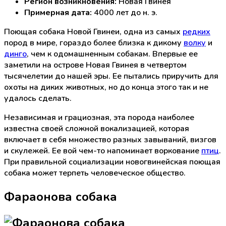
Регион возникновения:
Новая Гвинея
Примерная дата:
4000 лет до н. э.
Поющая собака Новой Гвинеи, одна из самых
редких
пород в мире, гораздо более близка к дикому
волку
и
динго
, чем к одомашненным собакам. Впервые ее
заметили на острове Новая Гвинея в четвертом
тысячелетии до нашей эры. Ее пытались приручить для
охоты на диких животных, но до конца этого так и не
удалось сделать.
Независимая и грациозная, эта порода наиболее
известна своей сложной вокализацией, которая
включает в себя множество разных завываний, визгов
и скулежей. Ее вой чем-то напоминает воркование
птиц
.
При правильной социализации новогвинейская поющая
собака может терпеть человеческое общество.
Фараонова собака