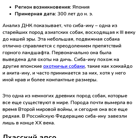
Регион возникновения:
Япония
Примерная дата:
300 лет до н. э.
Анализ ДНК показывает, что сиба-ину – одна из
старейших пород азиатских собак, восходящая к III веку
до нашей эры. Эта небольшая, подвижная собака
отлично справляется с преодолением препятствий
горного ландшафта. Первоначально она была
выведена для охоты на дичь. Сиба-ину похож на
другие японские
охотничьи собаки
, такие как хоккайдо
и акита-ину, и часто принимается за них, хотя у него
иной нрав и более компактные размеры.
Это одна из немногих древних пород собак, которые
все еще существуют в мире. Порода почти вымерла во
время Второй мировой войны, и сегодня она все еще
редкая. В Российскую Федерацию сиба-ину завезли
лишь в конце XX века.
Лхасский апсо