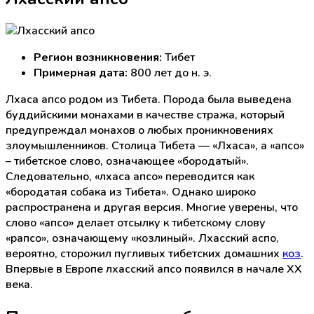
Регион возникновения:
Тибет
Примерная дата:
800 лет до н. э.
Лхаса апсо родом из Тибета. Порода была выведена
буддийскими монахами в качестве стража, который
предупреждал монахов о любых проникновениях
злоумышленников. Столица Тибета — «Лхаса», а «апсо»
– тибетское слово, означающее «бородатый».
Следовательно, «лхаса апсо» переводится как
«бородатая собака из Тибета». Однако широко
распространена и другая версия. Многие уверены, что
слово «апсо» делает отсылку к тибетскому слову
«рапсо», означающему «козлиный». Лхасский аспо,
вероятно, сторожил пугливых тибетских домашних
коз
.
Впервые в Европе лхасский апсо появился в начале XX
века.