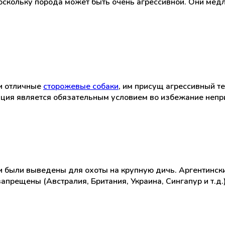
поскольку порода может быть очень агрессивной. Они мед
и отличные
сторожевые собаки
, им присущ агрессивный 
ция является обязательным условием во избежание непр
и были выведены для охоты на крупную дичь. Аргентинский
запрещены (Австралия, Британия, Украина, Сингапур и т.д.