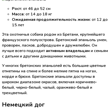
Рост:
от 46 до 52 см
Масса:
от 14 до 18 кг
Ожидаемая продолжительность жизни:
от 12 до
15 лет
Эта охотничья собака родом из Бретани, крупнейшего
французского полуострова. Бретонский эпаньоль умен,
проворен, ласков, добродушен и дружелюбен. Он
лучше всего подходит
активным владельцам
и семьям
с детьми и другими домашними животными.
У многих бретонских эпаньолей есть большие цветные
отметины на спине и более мелкие пятна на ногах,
морде и брюхе. Бретонские эпаньоли доступны в
широком диапазоне окрасов, включая коричнево-
белый, черно-белый, чалый, оранжево-белый и
трехцветный.
Немецкий дог