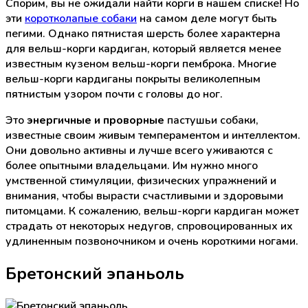
Спорим, вы не ожидали найти корги в нашем списке! Но
эти
коротколапые собаки
на самом деле могут быть
пегими. Однако пятнистая шерсть более характерна
для вельш-корги кардиган, который является менее
известным кузеном вельш-корги пемброка. Многие
вельш-корги кардиганы покрыты великолепным
пятнистым узором почти с головы до ног.
Это
энергичные и проворные
пастушьи собаки,
известные своим живым темпераментом и интеллектом.
Они довольно активны и лучше всего уживаются с
более опытными владельцами. Им нужно много
умственной стимуляции, физических упражнений и
внимания, чтобы вырасти счастливыми и здоровыми
питомцами. К сожалению, вельш-корги кардиган может
страдать от некоторых недугов, спровоцированных их
удлиненным позвоночником и очень короткими ногами.
Бретонский эпаньоль