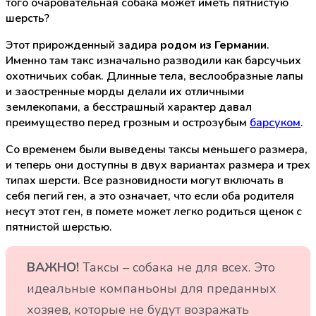
того очаровательная собака может иметь пятнистую
шерсть?
Этот прирожденный задира
родом из Германии
.
Именно там такс изначально разводили как барсучьих
охотничьих собак. Длинные тела, веслообразные лапы
и заостренные морды делали их отличными
землекопами, а бесстрашный характер давал
преимущество перед грозным и острозубым
барсуком
.
Со временем были выведены таксы меньшего размера,
и теперь они доступны в двух вариантах размера и трех
типах шерсти. Все разновидности могут включать в
себя пегий ген, а это означает, что если оба родителя
несут этот ген, в помете может легко родиться щенок с
пятнистой шерстью.
ВАЖНО!
Таксы – собака не для всех. Это
идеальные компаньоны для преданных
хозяев, которые не будут возражать