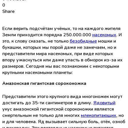
0
Share
Если верить подсчётам учёных, то на каждого жителя
Земли приходится порядка 250.000.000
насекомых
. И
это, к слову сказать, не только
безобидные
мошки и
букашки, которых мы порой даже не замечаем, но и
представители мира насекомых, при виде которых
впору ужаснуться или даже упасть в обморок из-за их
размеров. Сегодня мы вас познакомим с некоторыми
крупными насекомыми планеты:
Амазонская гигантская сороконожка
Представители этого крупного вида многоножек могут
достигать до 35-ти сантиметров в длину.
Ядовитый
укус амазонской гигантской сороконожки является
смертельным не только для многих
млекопитающих
, но
и для человека. Яд вызывает сильную боль, отёк, озноб
и лихорадку. Эти плотоядные насекомые питаются