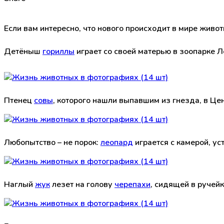
Если вам интересно, что нового происходит в мире живо
Детёныш
гориллы
играет со своей матерью в зоопарке Л
Птенец
совы
, которого нашли выпавшим из гнезда, в Це
Любопытство – не порок:
леопард
играется с камерой, у
Наглый
жук
лезет на голову
черепахи
, сидящей в ручейк