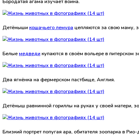
Бородатая агама изучает воина.
Детёныши
кошачьего лемура
цепляются за свою маму, з
Белые
медведи
купаются в своём вольере в питерском з
Два ягнёнка на фермерском пастбище, Англия.
Детёныш равнинной гориллы на руках у своей матери, з
Близкий портрет попугая ара, обитателя зоопарка в Рио