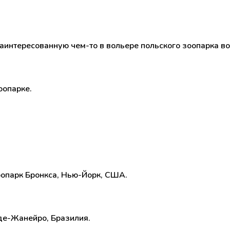
аинтересованную чем-то в вольере польского зоопарка во
оопарке.
оопарк Бронкса, Нью-Йорк, США.
-де-Жанейро, Бразилия.