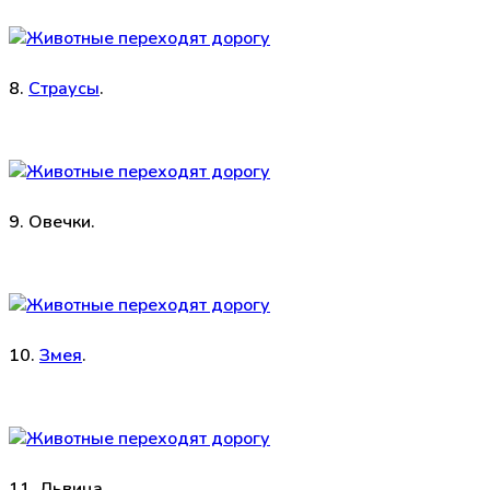
8.
Страусы
.
9. Овечки.
10.
Змея
.
11. Львица.