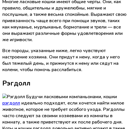
Многие ласковые кошки имеют общие черты. Они, как
правило, общительны и дружелюбны, мягкие и
послушные, а также весьма спокойные. Выражают свою
привязанность чаще всего при помощи звуков, таких
как мяуканье, мурлыканье, бормотание и трели — все
они выражают различные формы удовлетворения или
же игривости.
Все породы, указанные ниже, легко чувствуют
настроение хозяина. Они придут к нему, когда у него
был тяжелый день, и прижмутся к нему или сядут на
колени, чтобы помочь расслабиться.
Рэгдолл
Будучи ласковыми компаньонами, кошки
рэгдолл
идеально подходят, если хочется найти милое
животное, которое не требует особого ухода. Рэгдоллы
часто следуют за своими хозяевами из комнаты в
комнату, а также приветствуют их после рабочего дня.
Коты и кошки рэгдолл довольно активно играют в такие