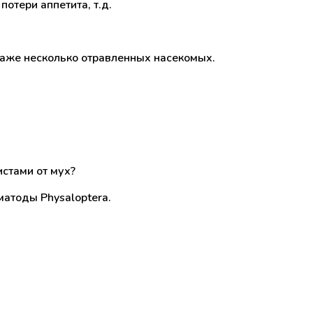
отери аппетита, т.д.
 даже несколько отравленных насекомых.
истами от мух?
матоды Physaloptera.