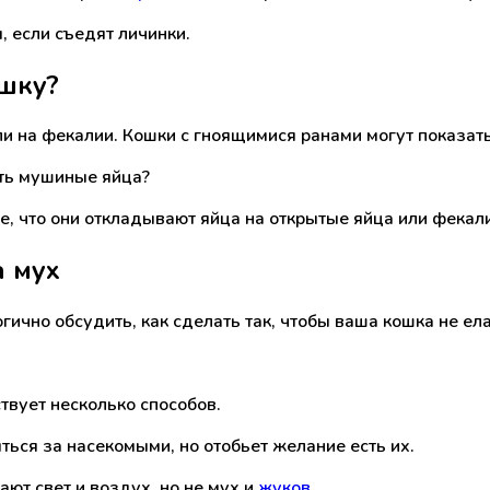
, если съедят личинки.
ошку?
и на фекалии. Кошки с гноящимися ранами могут показать
сть мушиные яйца?
те, что они откладывают яйца на открытые яйца или фекал
а мух
гично обсудить, как сделать так, чтобы ваша кошка не ела
твует несколько способов.
ться за насекомыми, но отобьет желание есть их.
кают свет и воздух, но не мух и
жуков
.