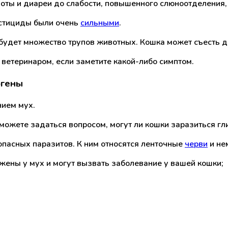
ты и диареи до слабости, повышенного слюноотделения, п
естициды были очень
сильными
.
уг будет множество трупов животных. Кошка может съесть
 ветеринаром, если заметите какой-либо симптом.
огены
нием мух.
ожете задаться вопросом, могут ли кошки заразиться гл
 опасных паразитов. К ним относятся ленточные
черви
и не
ены у мух и могут вызвать заболевание у вашей кошки;