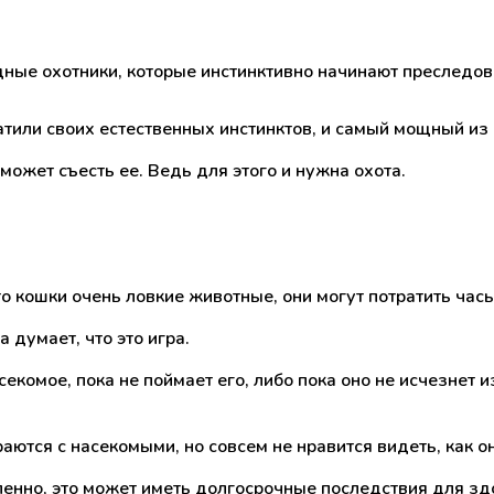
дные охотники, которые инстинктивно начинают преследова
атили своих естественных инстинктов, и самый мощный из 
может съесть ее. Ведь для этого и нужна охота.
о кошки очень ловкие животные, они могут потратить часы
 думает, что это игра.
комое, пока не поймает его, либо пока оно не исчезнет и
раются с насекомыми, но совсем не нравится видеть, как о
енно, это может иметь долгосрочные последствия для здо