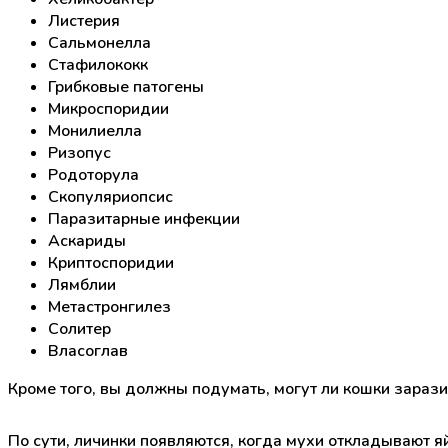
Листерия
Сальмонелла
Стафилококк
Грибковые патогены
Микроспоридии
Монилиелла
Ризопус
Родоторула
Скопуляриопсис
Паразитарные инфекции
Аскариды
Криптоспоридии
Лямблии
Метастронгилез
Солитер
Власоглав
Кроме того, вы должны подумать, могут ли кошки зарази
По сути, личинки появляются, когда мухи откладывают 