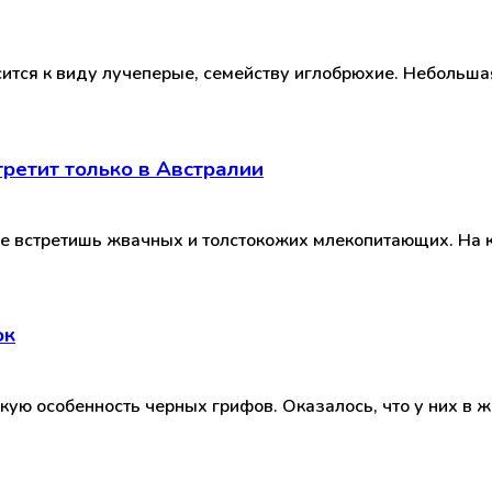
сится к виду лучеперые, семейству иглобрюхие. Небольша
ретит только в Австралии
не встретишь жвачных и толстокожих млекопитающих. На 
ок
ую особенность черных грифов. Оказалось, что у них в 