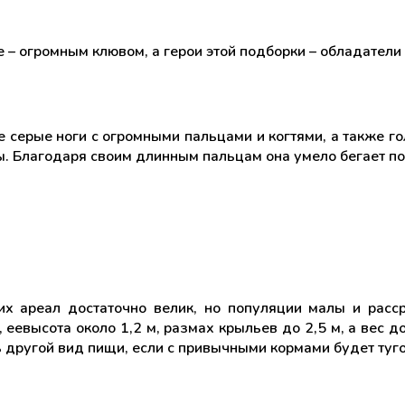
 – огромным клювом, а герои этой подборки – обладатели
серые ноги с огромными пальцами и когтями, а также гол
ы. Благодаря своим длинным пальцам она умело бегает п
х ареал достаточно велик, но популяции малы и расср
еевысота около 1,2 м, размах крыльев до 2,5 м, а вес д
другой вид пищи, если с привычными кормами будет туго,