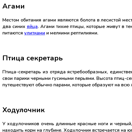
Агами
Местом обитания агами являются болота в лесистой ме
два синих
яйца
. Агами тихие птицы, которые живут в т
питаются
улитками
и мелкими рептилиями.
Птица секретарь
Птица-секретарь из отряда ястребообразных, единстве
свои парики черными гусиными перьями. Высота птиц-сек
путешествуют обычно парами, которые образуют на всю 
Ходулочник
У ходулочников очень длинные красные ноги и черный,
находить корм на глубине. Ходулочник встречается на ю