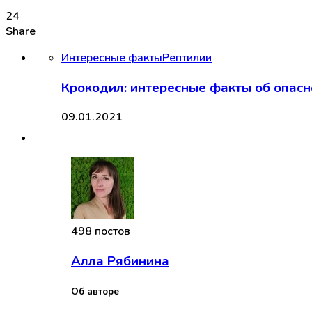
24
Share
Интересные факты
Рептилии
Крокодил: интересные факты об опас
09.01.2021
498 постов
Алла Рябинина
Об авторе