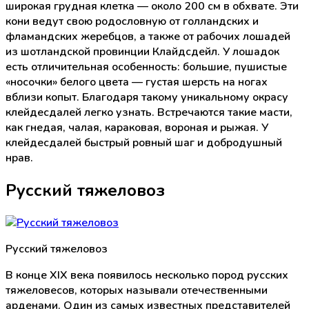
широкая грудная клетка — около 200 см в обхвате. Эти
кони ведут свою родословную от голландских и
фламандских жеребцов, а также от рабочих лошадей
из шотландской провинции Клайдсдейл. У лошадок
есть отличительная особенность: большие, пушистые
«носочки» белого цвета — густая шерсть на ногах
вблизи копыт. Благодаря такому уникальному окрасу
клейдесдалей легко узнать. Встречаются такие масти,
как гнедая, чалая, караковая, вороная и рыжая. У
клейдесдалей быстрый ровный шаг и добродушный
нрав.
Русский тяжеловоз
Русский тяжеловоз
В конце XIX века появилось несколько пород русских
тяжеловесов, которых называли отечественными
арденами. Один из самых известных представителей