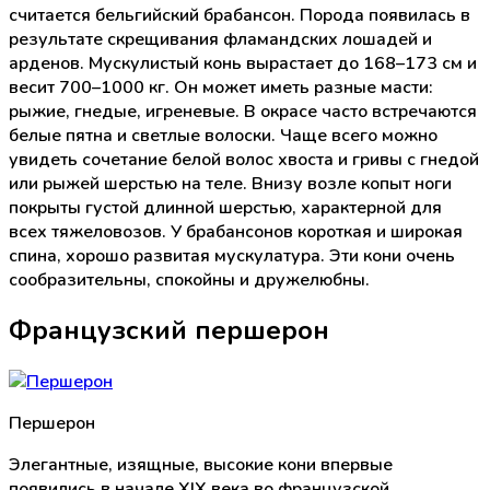
считается бельгийский брабансон. Порода появилась в
результате скрещивания фламандских лошадей и
арденов. Мускулистый конь вырастает до 168–173 см и
весит 700–1000 кг. Он может иметь разные масти:
рыжие, гнедые, игреневые. В окрасе часто встречаются
белые пятна и светлые волоски. Чаще всего можно
увидеть сочетание белой волос хвоста и гривы с гнедой
или рыжей шерстью на теле. Внизу возле копыт ноги
покрыты густой длинной шерстью, характерной для
всех тяжеловозов. У брабансонов короткая и широкая
спина, хорошо развитая мускулатура. Эти кони очень
сообразительны, спокойны и дружелюбны.
Французский першерон
Першерон
Элегантные, изящные, высокие кони впервые
появились в начале XIX века во французской