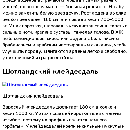
Среди арденов встречаются лошади самых разных
мастей, но вороная масть — большая редкость. На лбу
можно заметить белую звёздочку. Рост ардена в холке
редко превышает 160 см, эти лошади весят 700–1000
кг. У них короткая, широкая, мускулистая спина, толстые
сильные ноги, крепкие суставы, тяжёлая голова. В XIX
веке селекционеры скрестили ардена с бельгийским
брабансоном и арабским чистокровным скакуном, чтобы
улучшить породу. Двигаются ардены легко и свободно,
у них широкий и грациозный шаг.
Шотландский клейдесдаль
Шотландский клейдесдаль
Взрослый клейдесдаль достигает 180 см в холке и
весит 1000 кг. У этих лошадей короткая шея с лёгким
изгибом, поэтому их профиль кажется немного
горбатым. У клейдесдалей крепкие сильные мускулы и