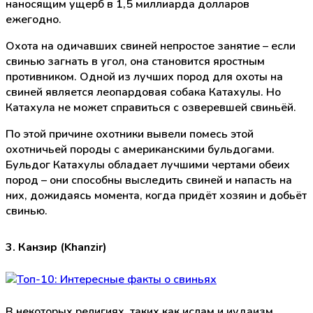
наносящим ущерб в 1,5 миллиарда долларов
ежегодно.
Охота на одичавших свиней непростое занятие – если
свинью загнать в угол, она становится яростным
противником. Одной из лучших пород для охоты на
свиней является леопардовая собака Катахулы. Но
Катахула не может справиться с озверевшей свиньёй.
По этой причине охотники вывели помесь этой
охотничьей породы с американскими бульдогами.
Бульдог Катахулы обладает лучшими чертами обеих
пород – они способны выследить свиней и напасть на
них, дожидаясь момента, когда придёт хозяин и добьёт
свинью.
3. Канзир (Khanzir)
В некоторых религиях, таких как ислам и иудаизм,