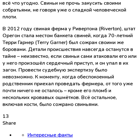
всё что угодно. Свиньи не прочь закусить своими
собратьями, не говоря уже о сладкой человеческой
плоти.
В 2012 году свиная ферма у Ривертона (Riverton), штат
Орегон стала местом банкета свиней, когда 70-летний
Терри Гарнер (Terry Garner) был сожран своими же
боровами. Детали происшествия навсегда останутся в
тайне – неизвестно, если свиньи сами атаковали его или
у него произошёл сердечный приступ, и он упал в их
загон. Провести судебную экспертизу было
невозможно. К моменту, когда обеспокоенный
родственник приехал проведать фермера, от того уже
почти ничего не осталось – кроме его пломб и
нескольких кровавых ошмётков. Всё остальное,
включая кости, было сожрано свиньями.
13
Share
Интересные факты