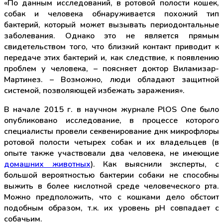
«По данным исследований, в ротовой полости кошек,
собак и человека обнаруживается похожий тип
бактерий, который может вызывать периодонтальные
заболевания. Однако это не является прямым
свидетельством того, что близкий контакт приводит к
передаче этих бактерий и, как следствие, к появлению
проблем у человека, – поясняет доктор Виламизар-
Мартинез. – Возможно, люди обладают защитной
системой, позволяющей избежать заражения».
В начале 2015 г. в научном журнале PlOS One было
опубликовано исследование, в процессе которого
специалисты провели секвенирование днк микрофлоры
ротовой полости четырех собак и их владельцев (в
опыте также участвовали два человека, не имеющие
домашних животных
). Как выяснили эксперты, с
большой вероятностью бактерии собаки не способны
выжить в более кислотной среде человеческого рта.
Можно предположить, что с кошками дело обстоит
подобным образом, т.к. их уровень pH совпадает с
собачьим.