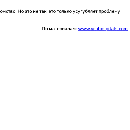
ство. Но это не так, это только усугубляет проблему
По материалам:
www.vcahospitals.com