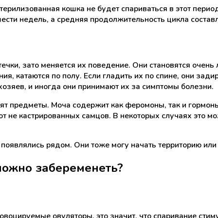
стерилизованная кошка не будет спариваться в этот период
ести недель, а средняя продолжительность цикла составл
течки, зато меняется их поведение. Они становятся очен
ния, катаются по полу. Если гладить их по спине, они зад
озяев, и иногда они принимают их за симптомы болезни.
т предметы. Моча содержит как феромоны, так и гормоны
т не кастрированных самцов. В некоторых случаях это мо
появлялись рядом. Они тоже могу начать территорию или 
можно забеременеть?
овоцируемые овуляторы, это значит, что спаривание сти