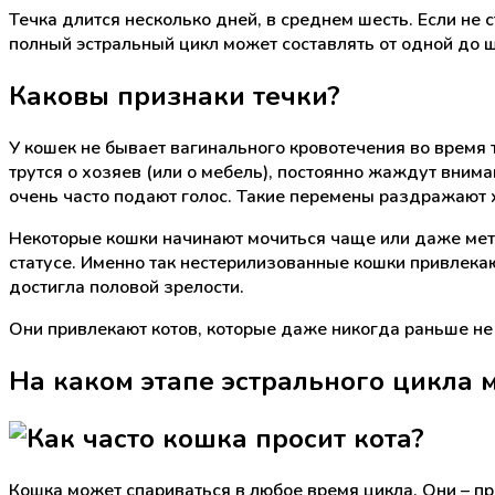
Течка длится несколько дней, в среднем шесть. Если не 
полный эстральный цикл может составлять от одной до ш
Каковы признаки течки?
У кошек не бывает вагинального кровотечения во время 
трутся о хозяев (или о мебель), постоянно жаждут внима
очень часто подают голос. Такие перемены раздражают х
Некоторые кошки начинают мочиться чаще или даже метя
статусе. Именно так нестерилизованные кошки привлекаю
достигла половой зрелости.
Они привлекают котов, которые даже никогда раньше не 
На каком этапе эстрального цикла 
Кошка может спариваться в любое время цикла. Они – пр