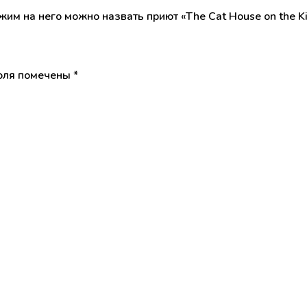
жим на него можно назвать приют «The Cat House on the K
оля помечены
*