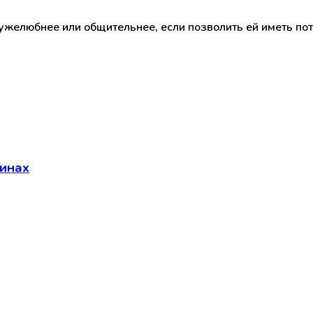
желюбнее или общительнее, если позволить ей иметь потом
инах