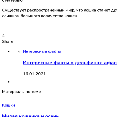
с матерью.
Существует распространенный миф, что кошка станет дру
слишком большого количества кошек.
4
Share
Интересные факты
Интересные факты о дельфинах-афал
16.01.2021
Материалы по теме
Кошки
Милая кошечка и осень