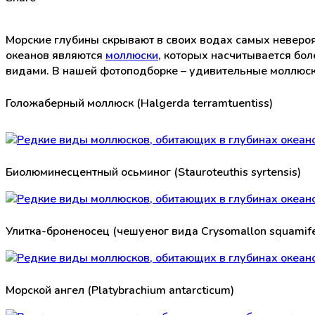
Морские глубины скрывают в своих водах самых невероя
океанов являются
моллюски
, которых насчитывается бол
видами. В нашей фотоподборке – удивительные моллюски
Голожаберный моллюск (Halgerda terramtuentiss)
Биолюминесцентный осьминог (Stauroteuthis syrtensis)
Улитка-броненосец (чешуеног вида Crysomallon squamif
Морской ангел (Platybrachium antarcticum)