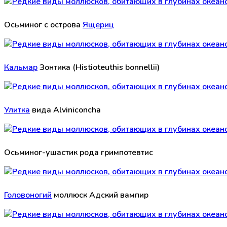
Осьминог с острова
Ящериц
Кальмар
Зонтика (Histioteuthis bonnellii)
Улитка
вида Alviniconcha
Осьминог-ушастик рода гримпотевтис
Головоногий
моллюск Адский вампир