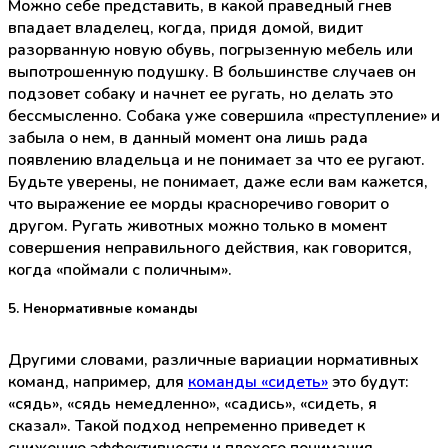
Можно себе представить, в какой праведный гнев
впадает владелец, когда, придя домой, видит
разорванную новую обувь, погрызенную мебель или
выпотрошенную подушку. В большинстве случаев он
подзовет собаку и начнет ее ругать, но делать это
бессмысленно. Собака уже совершила «преступление» и
забыла о нем, в данный момент она лишь рада
появлению владельца и не понимает за что ее ругают.
Будьте уверены, не понимает, даже если вам кажется,
что выражение ее морды красноречиво говорит о
другом. Ругать животных можно только в момент
совершения неправильного действия, как говорится,
когда «поймали с поличным».
5. Ненормативные команды
Другими словами, различные вариации нормативных
команд, например, для
команды «сидеть»
это будут:
«сядь», «сядь немедленно», «садись», «сидеть, я
сказал». Такой подход непременно приведет к
снижению эффективности и плохого понимания