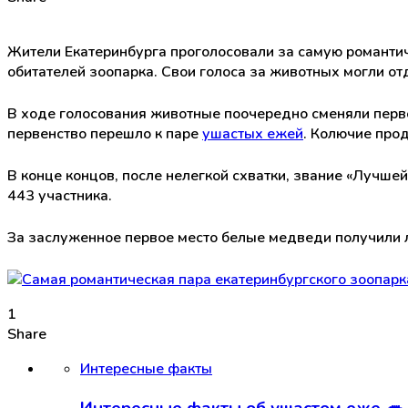
Жители Екатеринбурга проголосовали за самую романти
обитателей зоопарка. Свои голоса за животных могли от
В ходе голосования животные поочередно сменяли перв
первенство перешло к паре
ушастых ежей
. Колючие про
В конце концов, после нелегкой схватки, звание «Лучш
443 участника.
За заслуженное первое место белые медведи получили 
1
Share
Интересные факты
Интересные факты об ушастом еже 🦔