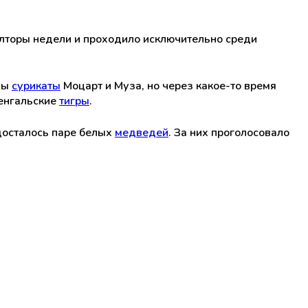
олторы недели и проходило исключительно среди
ны
сурикаты
Моцарт и Муза, но через какое-то время
бенгальские
тигры
.
 досталось паре белых
медведей
. За них проголосовало