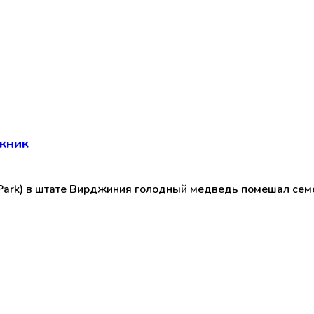
кник
Park) в штате Вирджиния голодный медведь помешал семе