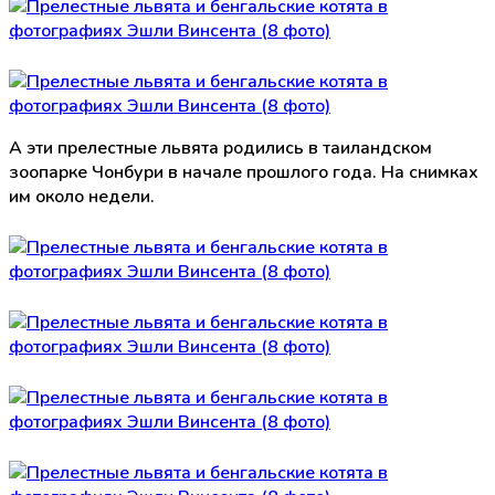
А эти прелестные львята родились в таиландском
зоопарке Чонбури в начале прошлого года. На снимках
им около недели.