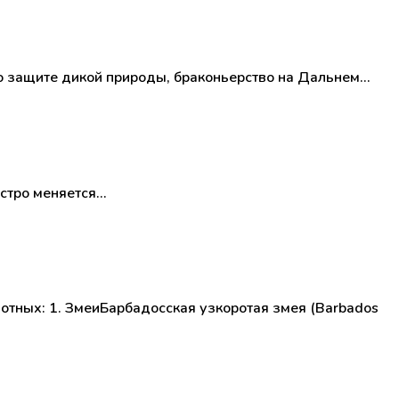
о защите дикой природы, браконьерство на Дальнем…
ыстро меняется…
отных: 1. ЗмеиБарбадосская узкоротая змея (Barbados