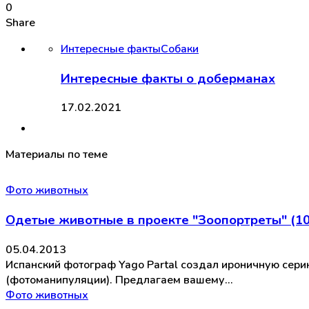
0
Share
Интересные факты
Собаки
Интересные факты о доберманах
17.02.2021
Материалы по теме
Фото животных
Одетые животные в проекте "Зоопортреты" (10
05.04.2013
Испанский фотограф Yago Partal создал ироничную сер
(фотоманипуляции). Предлагаем вашему…
Фото животных