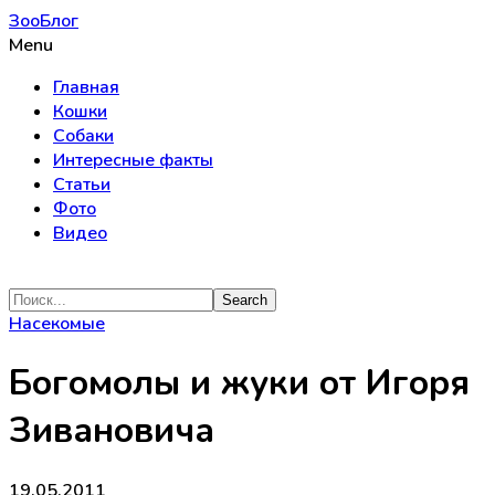
ЗооБлог
Menu
Главная
Кошки
Собаки
Интересные факты
Статьи
Фото
Видео
Насекомые
Богомолы и жуки от Игоря
Зивановича
19.05.2011