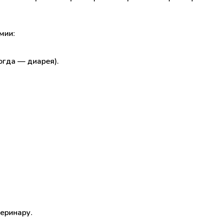
мии:
огда — диарея).
теринару.