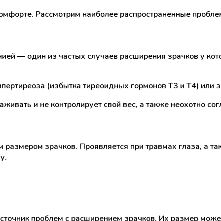
омфорте. Рассмотрим наиболее распространенные проблем
ей — один из частых случаев расширения зрачков у котов
гипертиреоза (избытка тиреоидных гормонов Т3 и Т4) или 
аживать и не контролирует свой вес, а также неохотно сог
 размером зрачков. Проявляется при травмах глаза, а т
у.
точник проблем с расширением зрачков. Их размер может