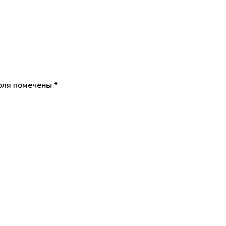
оля помечены
*