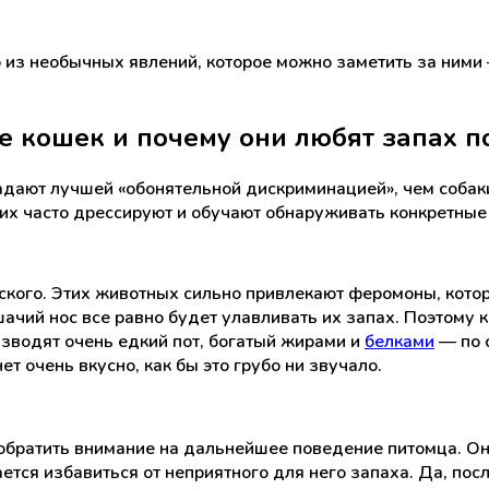
но из необычных явлений, которое можно заметить за ним
 кошек и почему они любят запах п
адают лучшей «обонятельной дискриминацией», чем собак
их часто дрессируют и обучают обнаруживать конкретные 
ского. Этих животных сильно привлекают феромоны, кото
шачий нос все равно будет улавливать их запах. Поэтому
зводят очень едкий пот, богатый жирами и
белками
— по с
 очень вкусно, как бы это грубо ни звучало.
обратить внимание на дальнейшее поведение питомца. Он 
тается избавиться от неприятного для него запаха. Да, пос