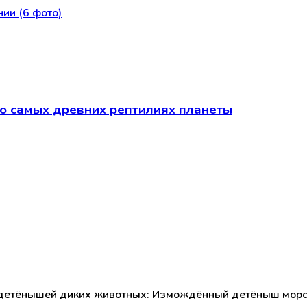
о самых древних рептилиях планеты
детёнышей диких животных: Измождённый детёныш морск