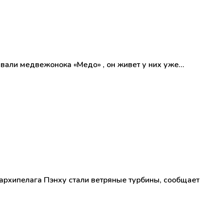
вали медвежонока «Медо» , он живет у них уже…
 архипелага Пэнху стали ветряные турбины, сообщает