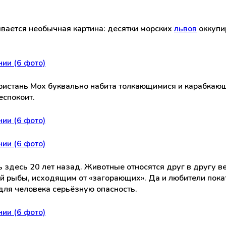
ается необычная картина: десятки морских
львов
оккупи
пристань Мох буквально набита толкающимися и карабкаю
еспокоит.
ь здесь 20 лет назад. Животные относятся друг в другу
 рыбы, исходящим от «загорающих». Да и любители покат
для человека серьёзную опасность.