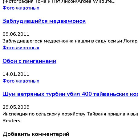
(Фотография Тома и Пэт Лисон/Ardea Wildlife…
Фото животных
Заблудившийся медвежонок
09.06.2011
Заблудившегося медвежонка нашли в саду семьи Логар 
Фото животных
Обои с пингвинами
14.01.2011
Фото животных
Шум ветряных турбин убил 400 тайваньских ко
29.05.2009
Инспекция по сельскому хозяйству Тайваня пришла к вы
Reuters….
Добавить комментарий