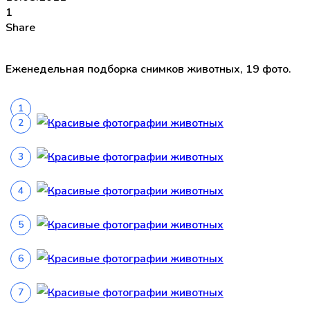
1
Share
Еженедельная подборка снимков животных, 19 фото.