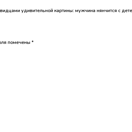
евидцами удивительной картины: мужчина нянчится с дет
оля помечены
*