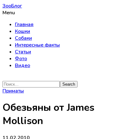
ЗооБлог
Menu
Главная
Кошки
Собаки
Интересные факты
Статьи
Фото
Видео
Приматы
Обезьяны от James
Mollison
11.02.2010