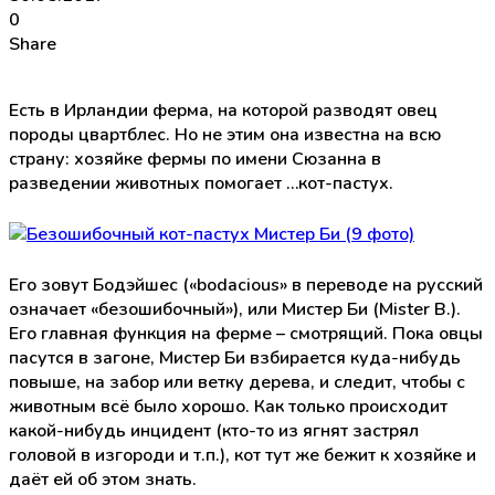
0
Share
Есть в Ирландии ферма, на которой разводят овец
породы цвартблес. Но не этим она известна на всю
страну: хозяйке фермы по имени Сюзанна в
разведении животных помогает …кот-пастух.
Его зовут Бодэйшес («bodacious» в переводе на русский
означает «безошибочный»), или Мистер Би (Mister B.).
Его главная функция на ферме – смотрящий. Пока овцы
пасутся в загоне, Мистер Би взбирается куда-нибудь
повыше, на забор или ветку дерева, и следит, чтобы с
животным всё было хорошо. Как только происходит
какой-нибудь инцидент (кто-то из ягнят застрял
головой в изгороди и т.п.), кот тут же бежит к хозяйке и
даёт ей об этом знать.