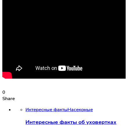
0
Share
Интересные факты
Насекомые
Интересные факты об уховертках