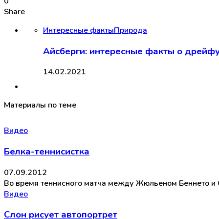
0
Share
Интересные факты
Природа
Айсберги: интересные факты о дрейф
14.02.2021
Материалы по теме
Видео
Белка-теннисистка
07.09.2012
Во время теннисного матча между Жюльеном Беннето и О
Видео
Слон рисует автопортрет