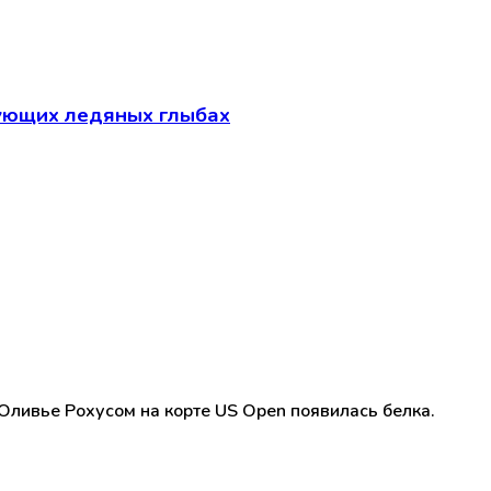
ующих ледяных глыбах
ливье Рохусом на корте US Open появилась белка.