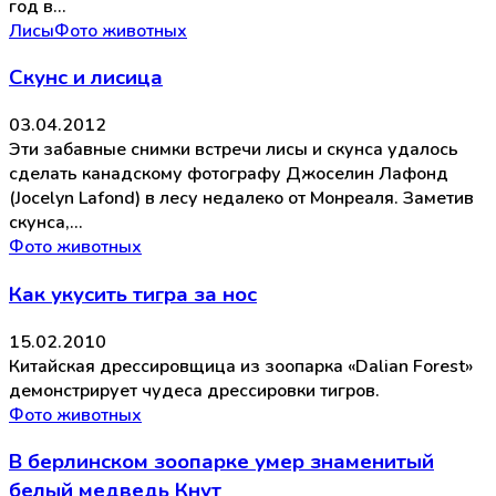
год в…
Лисы
Фото животных
Скунс и лисица
03.04.2012
Эти забавные снимки встречи лисы и скунса удалось
сделать канадскому фотографу Джоселин Лафонд
(Jocelyn Lafond) в лесу недалеко от Монреаля. Заметив
скунса,…
Фото животных
Как укусить тигра за нос
15.02.2010
Китайская дрессировщица из зоопарка «Dalian Forest»
демонстрирует чудеса дрессировки тигров.
Фото животных
В берлинском зоопарке умер знаменитый
белый медведь Кнут