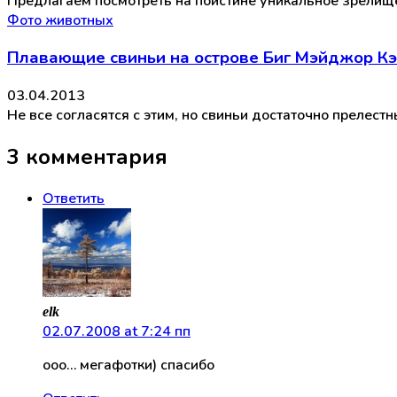
Предлагаем посмотреть на поистине уникальное зрелищ
Фото животных
Плавающие свиньи на острове Биг Мэйджор Кэй
03.04.2013
Не все согласятся с этим, но свиньи достаточно прелест
3 комментария
Ответить
elk
02.07.2008 at 7:24 пп
ооо… мегафотки) спасибо