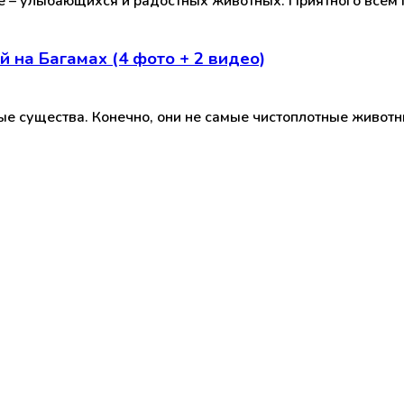
е – улыбающихся и радостных животных. Приятного всем 
 на Багамах (4 фото + 2 видео)
ные существа. Конечно, они не самые чистоплотные живот