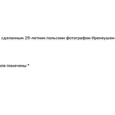
сделанным 29-летним польским фотографом Иренеушем Ира
оля помечены
*