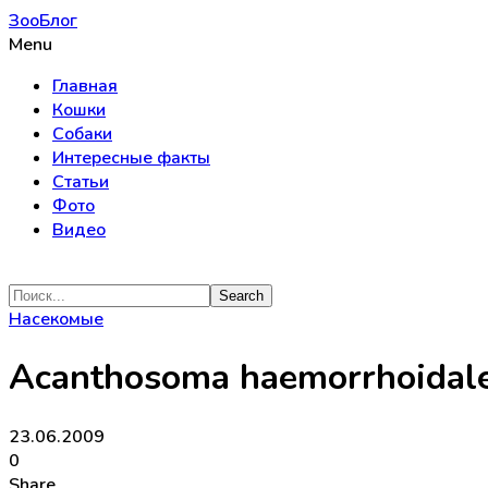
ЗооБлог
Menu
Главная
Кошки
Собаки
Интересные факты
Статьи
Фото
Видео
Насекомые
Acanthosoma haemorrhoidal
23.06.2009
0
Share