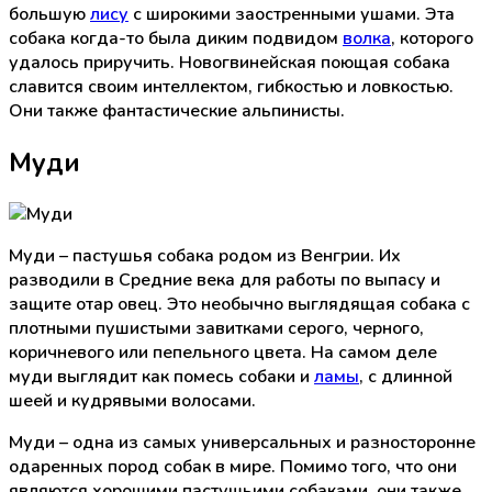
большую
лису
с широкими заостренными ушами. Эта
собака когда-то была диким подвидом
волка
, которого
удалось приручить. Новогвинейская поющая собака
славится своим интеллектом, гибкостью и ловкостью.
Они также фантастические альпинисты.
Муди
Муди – пастушья собака родом из Венгрии. Их
разводили в Средние века для работы по выпасу и
защите отар овец. Это необычно выглядящая собака с
плотными пушистыми завитками серого, черного,
коричневого или пепельного цвета. На самом деле
муди выглядит как помесь собаки и
ламы
, с длинной
шеей и кудрявыми волосами.
Муди – одна из самых универсальных и разносторонне
одаренных пород собак в мире. Помимо того, что они
являются хорошими пастушьими собаками, они также