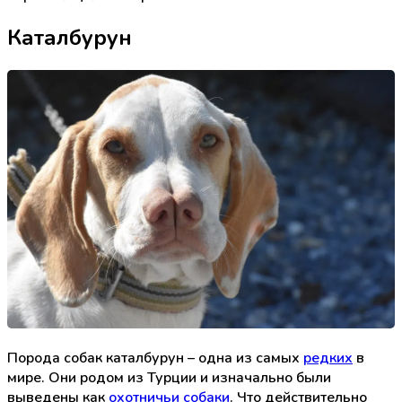
Каталбурун
Порода собак каталбурун – одна из самых
редких
в
мире. Они родом из Турции и изначально были
выведены как
охотничьи собаки
. Что действительно